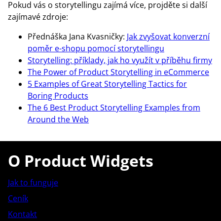
Pokud vás o storytellingu zajímá více, projděte si další
zajímavé zdroje:
Přednáška Jana Kvasničky:
Jak zvyšovat konverzní
poměr e-shopu pomocí storytellingu
Storytelling: příklady, jak ho využít v příběhu firmy
The Power of Product Storytelling in eCommerce
5 Examples of Great Storytelling Tactics for
Boring Products
The 6 Best Product Storytelling Examples from
Around the Web
O Product Widgets
Jak to funguje
Ceník
Kontakt