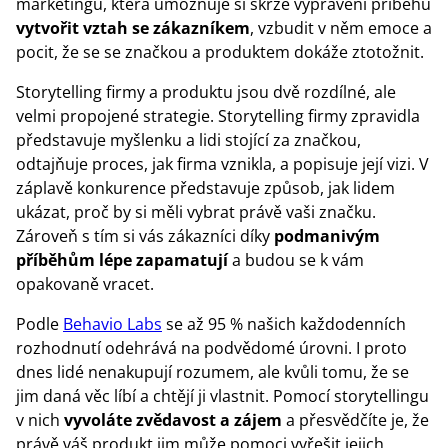
marketingu, která umožňuje si skrze vyprávění příběhů
vytvořit vztah se zákazníkem
, vzbudit v něm emoce a
pocit, že se se značkou a produktem dokáže ztotožnit.
Storytelling firmy a produktu jsou dvě rozdílné, ale
velmi propojené strategie. Storytelling firmy zpravidla
představuje myšlenku a lidi stojící za značkou,
odtajňuje proces, jak firma vznikla, a popisuje její vizi. V
záplavě konkurence představuje způsob, jak lidem
ukázat, proč by si měli vybrat právě vaši značku.
Zároveň s tím si vás zákazníci díky
podmanivým
příběhům lépe zapamatují
a budou se k vám
opakovaně vracet.
Podle
Behavio Labs
se až 95 % našich každodenních
rozhodnutí odehrává na podvědomé úrovni. I proto
dnes lidé nenakupují rozumem, ale kvůli tomu, že se
jim daná věc líbí a chtějí ji vlastnit. Pomocí storytellingu
v nich
vyvoláte zvědavost a zájem
a přesvědčíte je, že
právě váš produkt jim může pomoci vyřešit jejich