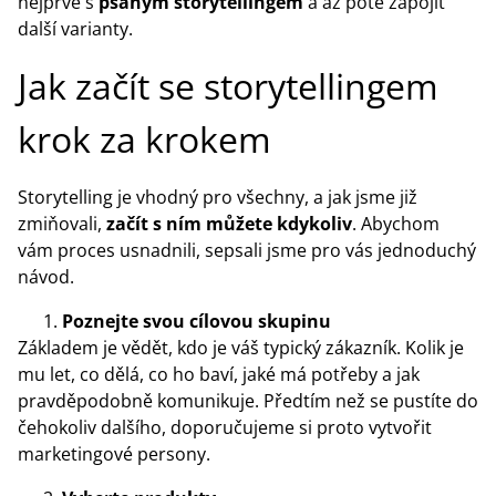
nejprve s
psaným storytellingem
a až poté zapojit
další varianty.
Jak začít se storytellingem
krok za krokem
Storytelling je vhodný pro všechny, a jak jsme již
zmiňovali,
začít s ním můžete kdykoliv
. Abychom
vám proces usnadnili, sepsali jsme pro vás jednoduchý
návod.
Poznejte svou cílovou skupinu
Základem je vědět, kdo je váš typický zákazník. Kolik je
mu let, co dělá, co ho baví, jaké má potřeby a jak
pravděpodobně komunikuje. Předtím než se pustíte do
čehokoliv dalšího, doporučujeme si proto vytvořit
marketingové persony.