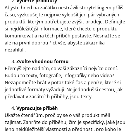
Vyberte produkty
Abyste hned na začátku nestrávili storytellingem příliš
času, vyzkoušejte nejprve vylepšit jen pár vybraných
produktů, kterým potřebujete zvýšit prodeje. Definujte
si nejdůležitější informace, které chcete o produktu
komunikovat a na těch příběh postavte. Nesnažte se
ale na první dobrou říct vše, abyste zákazníka
nezahltili.
Zvolte vhodnou formu
Přemýšlejte nad tím, co vaši zákazníci nejvíce ocení.
Budou to texty, fotografie, infografiky nebo videa?
Nezapomeňte brát v potaz také čas a peníze, které si
jednotlivé formáty vyžadují. Nejjednodušší cestou, jak
předávat v začátcích příběhy, jsou texty.
Vypracujte příběh
Ukažte čtenářům, proč by se o váš produkt měli
zajímat. Zahrňte do příběhu, čím je specifický, jaké jsou
jeho nejdůležitější vlastnosti a přednosti, pro koho je